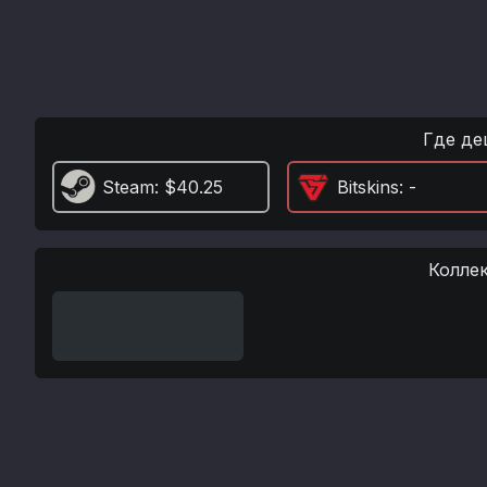
Где де
Steam
: $40.25
Bitskins
: -
Колле