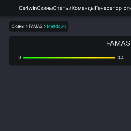
Cs4win
Скины
Статьи
Команды
Генератор ст
Скины
FAMAS
Meltdown
FAMAS 
0
0.4