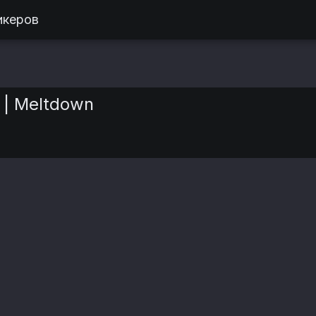
икеров
| Meltdown