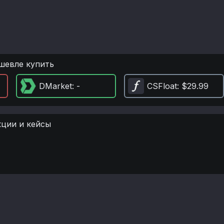
шевле купить
DMarket
: -
CSFloat
: $29.99
кции и кейсы