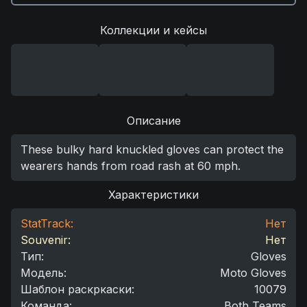
Коллекции и кейсы
Описание
These bulky hard knuckled gloves can protect the
wearers hands from road rash at 60 mph.
Характеристики
StatTrack:
Нет
Souvenir:
Нет
Тип
:
Gloves
Модель
:
Moto Gloves
Шаблон раскркаски
:
10079
Команда
:
Both Teams