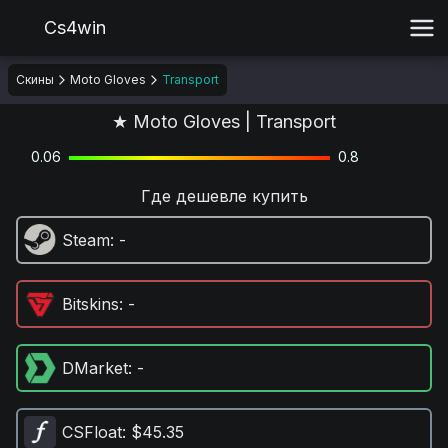
Cs4win
Скины
Moto Gloves
Transport
★ Moto Gloves | Transport
0.06
0.8
Где дешевле купить
Steam
: -
Bitskins
: -
DMarket
: -
CSFloat
: $45.35