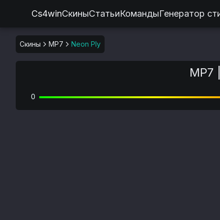
Cs4win
Скины
Статьи
Команды
Генератор ст
Скины
MP7
Neon Ply
MP7 |
0