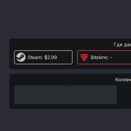
Где де
Steam
: $2.99
Bitskins
: -
Колле