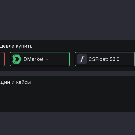
шевле купить
DMarket
: -
CSFloat
: $3.9
кции и кейсы