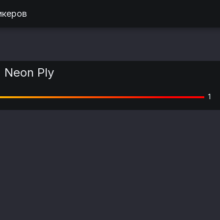
икеров
 Neon Ply
1