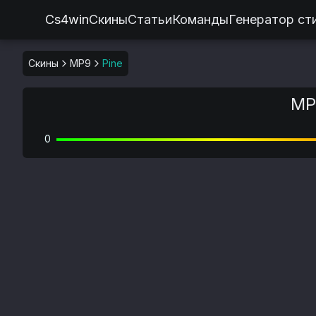
Cs4win
Скины
Статьи
Команды
Генератор ст
Скины
MP9
Pine
MP9
0