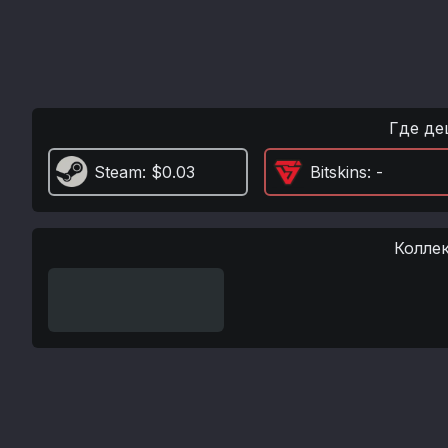
Где де
Steam
: $0.03
Bitskins
: -
Колле