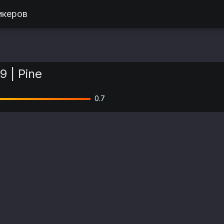
икеров
 | Pine
0.7