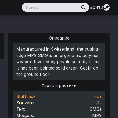
Войти
Описание
Manufactured in Switzerland, the cutting-
edge MP9 SMG is an ergonomic polymer
weapon favored by private security firms.
It has been painted solid green. Get in on
the ground floor
Характеристики
StatTrack:
Нет
Souvenir:
Да
Тип
:
SMGs
Модель
:
MP9