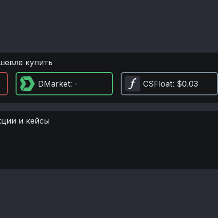
шевле купить
DMarket
: -
CSFloat
: $0.03
кции и кейсы