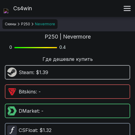
Cs4win
Скины
P250
Nevermore
P250 | Nevermore
0
0.4
Где дешевле купить
Steam
: $1.39
Bitskins
: -
DMarket
: -
CSFloat
: $1.32