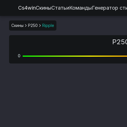
Cs4win
Скины
Статьи
Команды
Генератор ст
Скины
P250
Ripple
P250
0