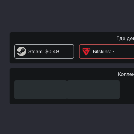
Где де
Steam
: $0.49
Bitskins
: -
Колле