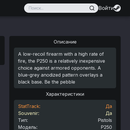
Войти
Описание
A low-recoil firearm with a high rate of
fire, the P250 is a relatively inexpensive
choice against armored opponents. A
blue-grey anodized pattern overlays a
black base. Be the pebble
Характеристики
StatTrack:
Да
Souvenir:
Да
Тип
:
Pistols
Модель
:
P250