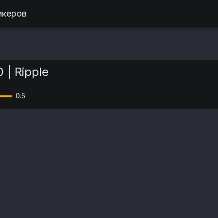
икеров
 | Ripple
0.5