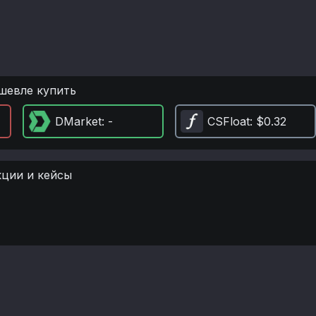
шевле купить
DMarket
: -
CSFloat
: $0.32
кции и кейсы