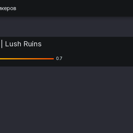
икеров
| Lush Ruins
0.7