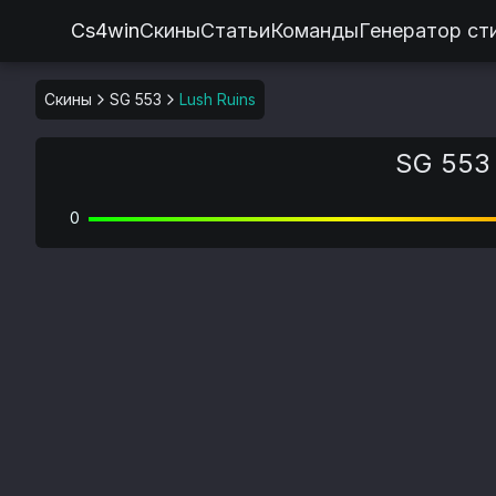
Cs4win
Скины
Статьи
Команды
Генератор ст
Скины
SG 553
Lush Ruins
SG 553 
0