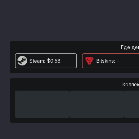
Где де
Steam
: $0.58
Bitskins
: -
Колле