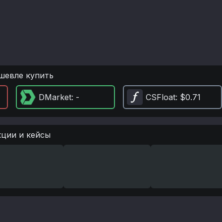
шевле купить
DMarket
: -
CSFloat
: $0.71
кции и кейсы