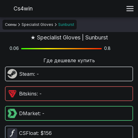
Cs4win
Скины
Specialist Gloves
Sunburst
★ Specialist Gloves | Sunburst
0.06
0.8
Где дешевле купить
Steam
: -
Bitskins
: -
DMarket
: -
CSFloat
: $156