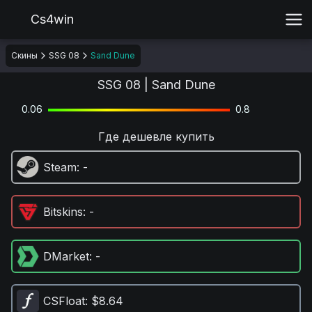
Cs4win
Скины
SSG 08
Sand Dune
SSG 08 | Sand Dune
0.06
0.8
Где дешевле купить
Steam
: -
Bitskins
: -
DMarket
: -
CSFloat
: $8.64