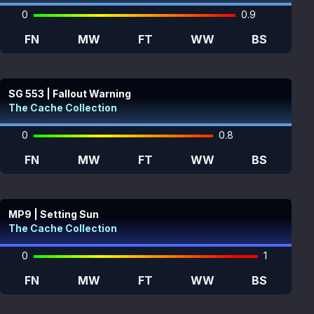
0
0.9
FN
MW
FT
WW
BS
SG 553 | Fallout Warning
The Cache Collection
0
0.8
FN
MW
FT
WW
BS
MP9 | Setting Sun
The Cache Collection
0
1
FN
MW
FT
WW
BS