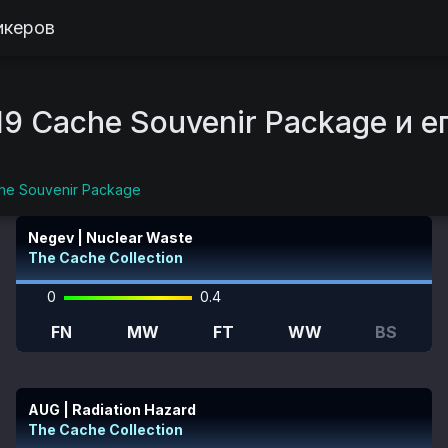
икеров
19 Cache Souvenir Package и е
he Souvenir Package
Negev | Nuclear Waste
The Cache Collection
0
0.4
FN
MW
FT
WW
BS
AUG | Radiation Hazard
The Cache Collection