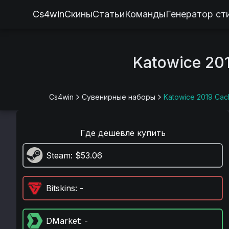
Cs4win
Скины
Статьи
Команды
Генератор ст
Katowice 20
Cs4win
Сувенирные наборы
Katowice 2019 Cac
Где дешевле купить
Steam
: $53.06
Bitskins
: -
DMarket
: -