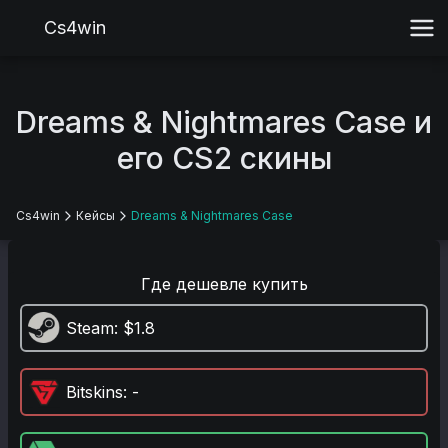
Cs4win
Dreams & Nightmares Case и
его CS2 скины
Cs4win
Кейсы
Dreams & Nightmares Case
Где дешевле купить
Steam
: $1.8
Bitskins
: -