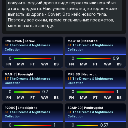
получить редкий дроп в виде перчаток или ножей из
этого предмета. Наилучшее качество, которое может
выпасть из дропа - Covert. Это кейс нового типа.
Поэтому все скины, кроме специальных предметов,
можно взять в аренду.
Five-SeveN | Scrawl
MAC-10 | Ensnared
ST
The Dreams & Nightmares
ST
The Dreams & Nightmares
Collection
Collection
0
1
0
0.9
FN
MW
FT
WW
BS
FN
MW
FT
WW
BS
MAG-7 | Foresight
MP5-SD | Necro Jr.
ST
The Dreams & Nightmares
ST
The Dreams & Nightmares
Collection
Collection
0
0.7
0
1
FN
MW
FT
WW
BS
FN
MW
FT
WW
BS
P2000 | Lifted Spirits
SCAR-20 | Poultrygeist
ST
The Dreams & Nightmares
ST
The Dreams & Nightmares
Collection
Collection
0
1
0
0.57