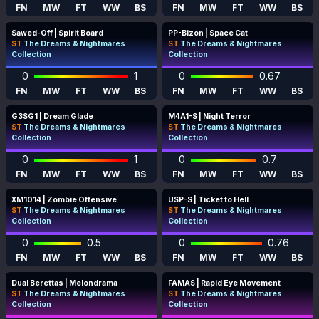
FN
MW
FT
WW
BS
FN
MW
FT
WW
BS
Sawed-Off | Spirit Board
PP-Bizon | Space Cat
ST
The Dreams & Nightmares
ST
The Dreams & Nightmares
Collection
Collection
0
1
0
0.67
FN
MW
FT
WW
BS
FN
MW
FT
WW
BS
G3SG1 | Dream Glade
M4A1-S | Night Terror
ST
The Dreams & Nightmares
ST
The Dreams & Nightmares
Collection
Collection
0
1
0
0.7
FN
MW
FT
WW
BS
FN
MW
FT
WW
BS
XM1014 | Zombie Offensive
USP-S | Ticket to Hell
ST
The Dreams & Nightmares
ST
The Dreams & Nightmares
Collection
Collection
0
0.5
0
0.76
FN
MW
FT
WW
BS
FN
MW
FT
WW
BS
Dual Berettas | Melondrama
FAMAS | Rapid Eye Movement
ST
The Dreams & Nightmares
ST
The Dreams & Nightmares
Collection
Collection