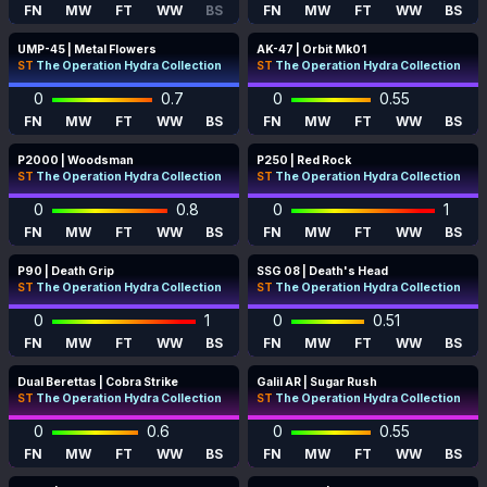
FN
MW
FT
WW
BS
FN
MW
FT
WW
BS
UMP-45 | Metal Flowers
AK-47 | Orbit Mk01
ST
The Operation Hydra Collection
ST
The Operation Hydra Collection
0
0.7
0
0.55
FN
MW
FT
WW
BS
FN
MW
FT
WW
BS
P2000 | Woodsman
P250 | Red Rock
ST
The Operation Hydra Collection
ST
The Operation Hydra Collection
0
0.8
0
1
FN
MW
FT
WW
BS
FN
MW
FT
WW
BS
P90 | Death Grip
SSG 08 | Death's Head
ST
The Operation Hydra Collection
ST
The Operation Hydra Collection
0
1
0
0.51
FN
MW
FT
WW
BS
FN
MW
FT
WW
BS
Dual Berettas | Cobra Strike
Galil AR | Sugar Rush
ST
The Operation Hydra Collection
ST
The Operation Hydra Collection
0
0.6
0
0.55
FN
MW
FT
WW
BS
FN
MW
FT
WW
BS