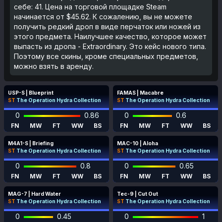
себе: 41. Цена на торговой площадке Steam
начинается от $45.62. К сожалению, вы не можете
получить редкий дроп в виде перчаток или ножей из
этого предмета. Наилучшее качество, которое может
выпасть из дропа - Extraordinary. Это кейс нового типа.
Поэтому все скины, кроме специальных предметов,
можно взять в аренду.
USP-S | Blueprint
FAMAS | Macabre
ST
The Operation Hydra Collection
ST
The Operation Hydra Collection
0
0.86
0
0.6
FN
MW
FT
WW
BS
FN
MW
FT
WW
BS
M4A1-S | Briefing
MAC-10 | Aloha
ST
The Operation Hydra Collection
ST
The Operation Hydra Collection
0
0.8
0
0.65
FN
MW
FT
WW
BS
FN
MW
FT
WW
BS
MAG-7 | Hard Water
Tec-9 | Cut Out
ST
The Operation Hydra Collection
ST
The Operation Hydra Collection
0
0.45
0
1