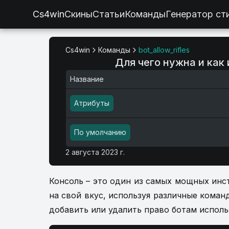
Cs4win
Скины
Статьи
Команды
Генератор ст
Cs4win
Команды
bot_allow_rifles
Для чего нужна и как 
Название
Атрибуты
По умолчанию
2 августа 2023 г.
Консоль – это один из самых мощных инс
на свой вкус, используя различные команды
добавить или удалить право ботам исполь