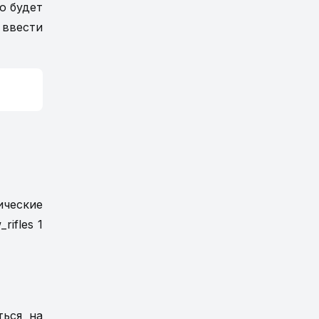
о будет
 ввести
ические
ifles 1
ться на