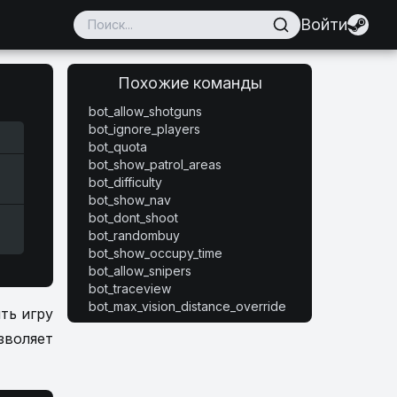
Войти
Похожие команды
bot_allow_shotguns
bot_ignore_players
bot_quota
bot_show_patrol_areas
bot_difficulty
bot_show_nav
bot_dont_shoot
bot_randombuy
bot_show_occupy_time
bot_allow_snipers
bot_traceview
bot_max_vision_distance_override
ть игру
озволяет