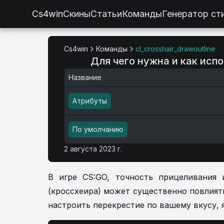
Cs4win
Скины
Статьи
Команды
Генератор ст
Cs4win
Команды
cl_crosshair_drawoutline
Для чего нужна и как испо
Название
Атрибуты
По умолчанию
2 августа 2023 г.
В игре CS:GO, точность прицеливания 
(кроссхеира) может существенно повлият
настроить перекрестие по вашему вкусу, яв