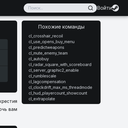
Войти
Похожие команды
cl_crosshair_recoil
cl_use_opens_buy_menu
cl_predictweapons
cl_mute_enemy_team
cl_autobuy
cl_radar_square_with_scoreboard
cl_server_graphic2_enable
cl_rumblescale
cl_lagcompensation
cl_clockdrift_max_ms_threadmode
cl_hud_playercount_showcount
cl_extrapolate
крестия
очь вам