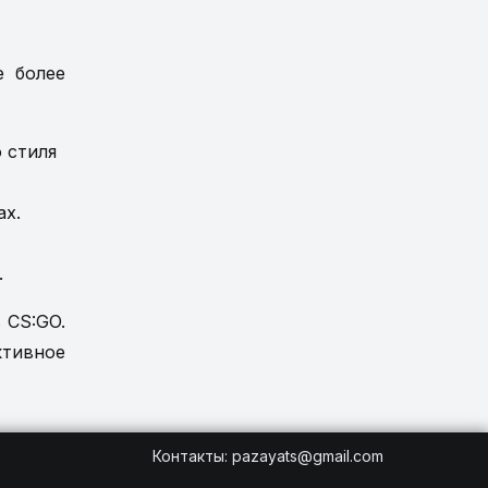
e более
 стиля
ах.
.
 CS:GO.
ктивное
Контакты
:
pazayats@gmail.com