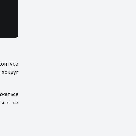
контура
 вокруг
ажаться
ся о ее