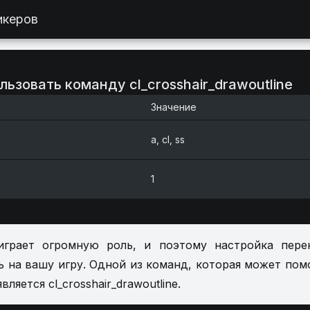
икеров
льзовать команду cl_crosshair_drawoutline
Значение
a, cl, ss
1
играет огромную роль, и поэтому настройка пере
ь на вашу игру. Одной из команд, которая может пом
ляется cl_crosshair_drawoutline.