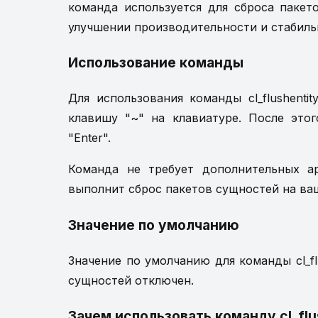
команда используется для сброса пакет
улучшении производительности и стабиль
Использование команды
Для использования команды cl_flushenti
клавишу "~" на клавиатуре. После этого
"Enter".
Команда не требует дополнительных а
выполнит сброс пакетов сущностей на ва
Значение по умолчанию
Значение по умолчанию для команды cl_flu
сущностей отключен.
Зачем использовать команду cl_flu