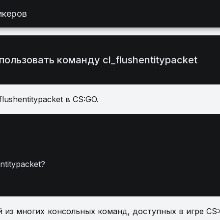
икеров
пользовать команду cl_flushentitypacket
ushentitypacket в CS:GO.
titypacket?
ной из многих консольных команд, доступных в игре CS: