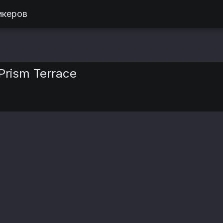
икеров
Prism Terrace