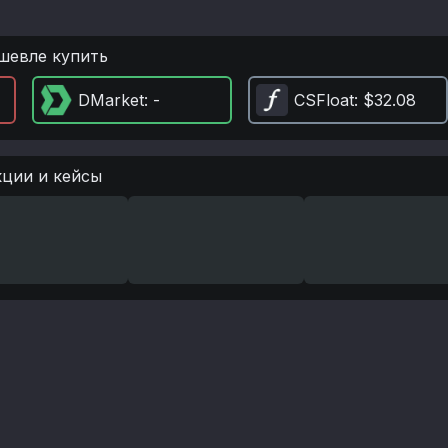
шевле купить
DMarket
: -
CSFloat
: $32.08
кции и кейсы