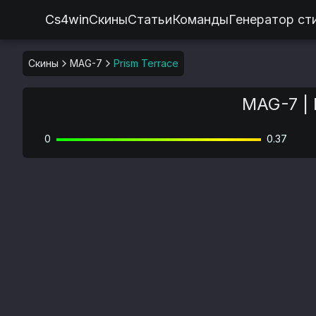
Cs4win
Скины
Статьи
Команды
Генератор ст
Скины
MAG-7
Prism Terrace
MAG-7 | 
0
0.37