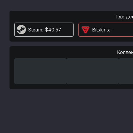
Где де
Steam
: $40.57
Bitskins
: -
Колле