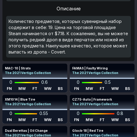
Описание
Количество предметов, которых сувенирный набор
содержит в себе: 19. Цена на торговой площадке
Steam начинается от $7.18. К сожалению, вы не можете
получить редкий дроп в виде перчаток или ножей из
этого предмета. Наилучшее качество, которое может
выпасть из дропа - Covert.
MAC-10 | Strats
FAMAS | Faulty Wiring
The 2021 Vertigo Collection
The 2021 Vertigo Collection
0
0.6
0
0.5
FN
MW
FT
WW
BS
FN
MW
FT
WW
BS
XM1014 | Blue Tire
CZ75-Auto | Framework
The 2021 Vertigo Collection
The 2021 Vertigo Collection
0
0.55
0
0.8
FN
MW
FT
WW
BS
FN
MW
FT
WW
BS
Dual Berettas | Oil Change
Glock-18 | Red Tire
The 2021 Vertigo Collection
The 2021 Vertigo Collection