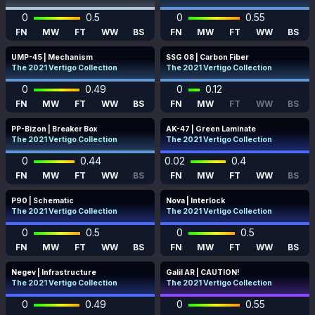
0
0.5
0
0.55
FN
MW
FT
WW
BS
FN
MW
FT
WW
BS
UMP-45 | Mechanism
SSG 08 | Carbon Fiber
The 2021 Vertigo Collection
The 2021 Vertigo Collection
0
0.49
0
0.12
FN
MW
FT
WW
BS
FN
MW
FT
WW
BS
PP-Bizon | Breaker Box
AK-47 | Green Laminate
The 2021 Vertigo Collection
The 2021 Vertigo Collection
0
0.44
0.02
0.4
FN
MW
FT
WW
BS
FN
MW
FT
WW
BS
P90 | Schematic
Nova | Interlock
The 2021 Vertigo Collection
The 2021 Vertigo Collection
0
0.5
0
0.5
FN
MW
FT
WW
BS
FN
MW
FT
WW
BS
Negev | Infrastructure
Galil AR | CAUTION!
The 2021 Vertigo Collection
The 2021 Vertigo Collection
0
0.49
0
0.55