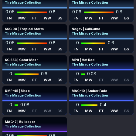
The Mirage Collection
The Mirage Collection
0.06
0.8
0.06
0.8
FN
MW
FT
WW
BS
FN
MW
FT
WW
BS
SSG 08 | Tropical Storm
Negev | CaliCamo
The Mirage Collection
The Mirage Collection
0.06
0.8
0
0.6
FN
MW
FT
WW
BS
FN
MW
FT
WW
BS
SG 553 | Gator Mesh
MP9 | Hot Rod
The Mirage Collection
The Mirage Collection
0
0.6
0
0.08
FN
MW
FT
WW
BS
FN
MW
FT
WW
BS
UMP-45 | Blaze
MAC-10 | Amber Fade
The Mirage Collection
The Mirage Collection
0
0.08
0
0.4
FN
MW
FT
WW
BS
FN
MW
FT
WW
BS
MAG-7 | Bulldozer
The Mirage Collection
0.06
0.8