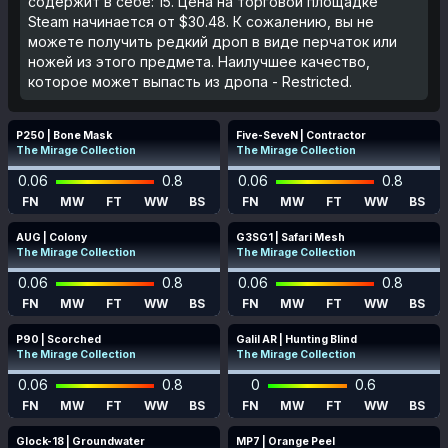
содержит в себе: 15. Цена на торговой площадке
Steam начинается от $30.48. К сожалению, вы не
можете получить редкий дроп в виде перчаток или
ножей из этого предмета. Наилучшее качество,
которое может выпасть из дропа - Restricted.
P250 | Bone Mask
Five-SeveN | Contractor
The Mirage Collection
The Mirage Collection
0.06
0.8
0.06
0.8
FN
MW
FT
WW
BS
FN
MW
FT
WW
BS
AUG | Colony
G3SG1 | Safari Mesh
The Mirage Collection
The Mirage Collection
0.06
0.8
0.06
0.8
FN
MW
FT
WW
BS
FN
MW
FT
WW
BS
P90 | Scorched
Galil AR | Hunting Blind
The Mirage Collection
The Mirage Collection
0.06
0.8
0
0.6
FN
MW
FT
WW
BS
FN
MW
FT
WW
BS
Glock-18 | Groundwater
MP7 | Orange Peel