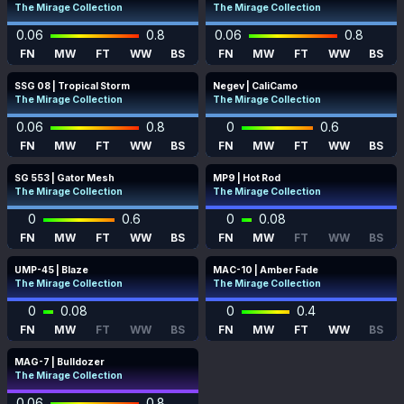
The Mirage Collection
The Mirage Collection
0.06
0.8
0.06
0.8
FN
MW
FT
WW
BS
FN
MW
FT
WW
BS
SSG 08 | Tropical Storm
Negev | CaliCamo
The Mirage Collection
The Mirage Collection
0.06
0.8
0
0.6
FN
MW
FT
WW
BS
FN
MW
FT
WW
BS
SG 553 | Gator Mesh
MP9 | Hot Rod
The Mirage Collection
The Mirage Collection
0
0.6
0
0.08
FN
MW
FT
WW
BS
FN
MW
FT
WW
BS
UMP-45 | Blaze
MAC-10 | Amber Fade
The Mirage Collection
The Mirage Collection
0
0.08
0
0.4
FN
MW
FT
WW
BS
FN
MW
FT
WW
BS
MAG-7 | Bulldozer
The Mirage Collection
0.06
0.8