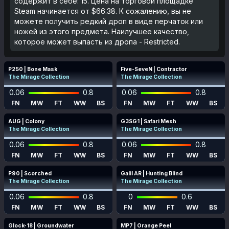
содержит в себе: 15. Цена на торговой площадке
Steam начинается от $66.38. К сожалению, вы не
можете получить редкий дроп в виде перчаток или
ножей из этого предмета. Наилучшее качество,
которое может выпасть из дропа - Restricted.
P250 | Bone Mask
Five-SeveN | Contractor
The Mirage Collection
The Mirage Collection
0.06
0.8
0.06
0.8
FN
MW
FT
WW
BS
FN
MW
FT
WW
BS
AUG | Colony
G3SG1 | Safari Mesh
The Mirage Collection
The Mirage Collection
0.06
0.8
0.06
0.8
FN
MW
FT
WW
BS
FN
MW
FT
WW
BS
P90 | Scorched
Galil AR | Hunting Blind
The Mirage Collection
The Mirage Collection
0.06
0.8
0
0.6
FN
MW
FT
WW
BS
FN
MW
FT
WW
BS
Glock-18 | Groundwater
MP7 | Orange Peel