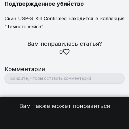
Подтвержденное убийство
Скин USP-S Kill Confirmed находится в коллекция
"Темного кейса".
Вам понравилась статья
?
0
Комментарии
Вам также может понравиться
Как поменять руку на левую в CS2
2
Ошибка "Подбор игр недоступен, повтор"
Как поменять карту
2
Решение!
2
Как сделать анимированный ник
4
Как запустить КС:ГО
4