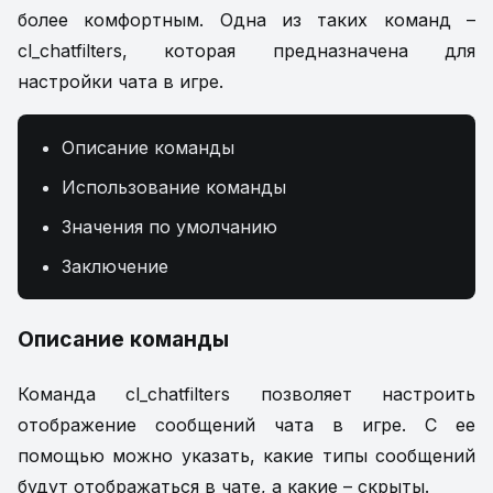
более комфортным. Одна из таких команд –
cl_chatfilters, которая предназначена для
настройки чата в игре.
Описание команды
Использование команды
Значения по умолчанию
Заключение
Описание команды
Команда cl_chatfilters позволяет настроить
отображение сообщений чата в игре. С ее
помощью можно указать, какие типы сообщений
будут отображаться в чате, а какие – скрыты.