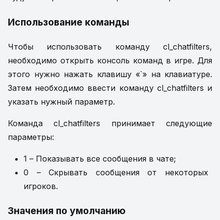
Использование команды
Чтобы использовать команду cl_chatfilters,
необходимо открыть консоль команд в игре. Для
этого нужно нажать клавишу «`» на клавиатуре.
Затем необходимо ввести команду cl_chatfilters и
указать нужный параметр.
Команда cl_chatfilters принимает следующие
параметры:
1 – Показывать все сообщения в чате;
0 – Скрывать сообщения от некоторых
игроков.
Значения по умолчанию