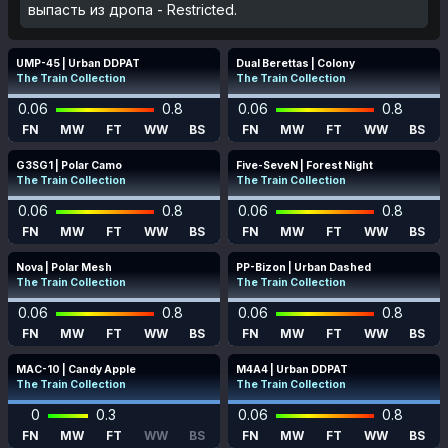
выпасть из дропа - Restricted.
UMP-45 | Urban DDPAT
Dual Berettas | Colony
The Train Collection
The Train Collection
0.06
0.8
0.06
0.8
FN
MW
FT
WW
BS
FN
MW
FT
WW
BS
G3SG1 | Polar Camo
Five-SeveN | Forest Night
The Train Collection
The Train Collection
0.06
0.8
0.06
0.8
FN
MW
FT
WW
BS
FN
MW
FT
WW
BS
Nova | Polar Mesh
PP-Bizon | Urban Dashed
The Train Collection
The Train Collection
0.06
0.8
0.06
0.8
FN
MW
FT
WW
BS
FN
MW
FT
WW
BS
MAC-10 | Candy Apple
M4A4 | Urban DDPAT
The Train Collection
The Train Collection
0
0.3
0.06
0.8
FN
MW
FT
WW
BS
FN
MW
FT
WW
BS