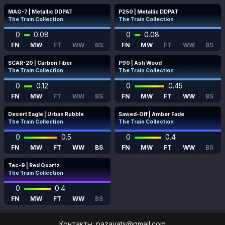
MAG-7 | Metallic DDPAT
P250 | Metallic DDPAT
The Train Collection
The Train Collection
0
0.08
0
0.08
FN
MW
FT
WW
BS
FN
MW
FT
WW
BS
SCAR-20 | Carbon Fiber
P90 | Ash Wood
The Train Collection
The Train Collection
0
0.12
0
0.45
FN
MW
FT
WW
BS
FN
MW
FT
WW
BS
Desert Eagle | Urban Rubble
Sawed-Off | Amber Fade
The Train Collection
The Train Collection
0
0.5
0
0.4
FN
MW
FT
WW
BS
FN
MW
FT
WW
BS
Tec-9 | Red Quartz
The Train Collection
0
0.4
FN
MW
FT
WW
BS
Контакты
:
pazayats@gmail.com