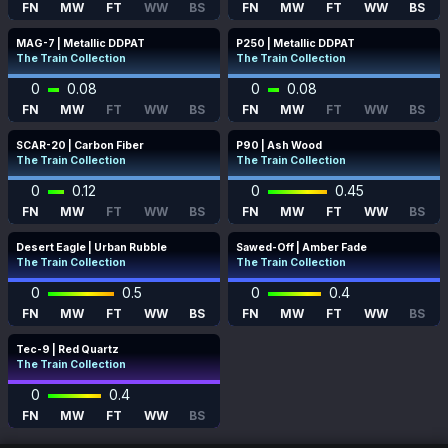
FN
MW
FT
WW
BS
FN
MW
FT
WW
BS
MAG-7 | Metallic DDPAT
P250 | Metallic DDPAT
The Train Collection
The Train Collection
0
0.08
0
0.08
FN
MW
FT
WW
BS
FN
MW
FT
WW
BS
SCAR-20 | Carbon Fiber
P90 | Ash Wood
The Train Collection
The Train Collection
0
0.12
0
0.45
FN
MW
FT
WW
BS
FN
MW
FT
WW
BS
Desert Eagle | Urban Rubble
Sawed-Off | Amber Fade
The Train Collection
The Train Collection
0
0.5
0
0.4
FN
MW
FT
WW
BS
FN
MW
FT
WW
BS
Tec-9 | Red Quartz
The Train Collection
0
0.4
FN
MW
FT
WW
BS