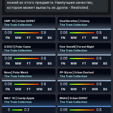
ножей из этого предмета. Наилучшее качество,
которое может выпасть из дропа - Restricted.
UMP-45 | Urban DDPAT
Dual Berettas | Colony
The Train Collection
The Train Collection
0.06
0.8
0.06
0.8
FN
MW
FT
WW
BS
FN
MW
FT
WW
BS
G3SG1 | Polar Camo
Five-SeveN | Forest Night
The Train Collection
The Train Collection
0.06
0.8
0.06
0.8
FN
MW
FT
WW
BS
FN
MW
FT
WW
BS
Nova | Polar Mesh
PP-Bizon | Urban Dashed
The Train Collection
The Train Collection
0.06
0.8
0.06
0.8
FN
MW
FT
WW
BS
FN
MW
FT
WW
BS
MAC-10 | Candy Apple
M4A4 | Urban DDPAT
The Train Collection
The Train Collection
0
0.3
0.06
0.8