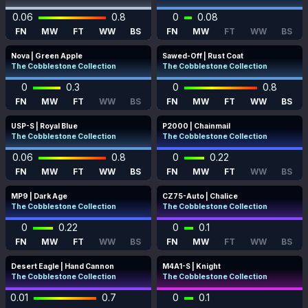
0.06
0.8
0
0.08
FN
MW
FT
WW
BS
FN
MW
FT
WW
BS
Nova | Green Apple
Sawed-Off | Rust Coat
The Cobblestone Collection
The Cobblestone Collection
0
0.3
0
0.8
FN
MW
FT
WW
BS
FN
MW
FT
WW
BS
USP-S | Royal Blue
P2000 | Chainmail
The Cobblestone Collection
The Cobblestone Collection
0.06
0.8
0
0.22
FN
MW
FT
WW
BS
FN
MW
FT
WW
BS
MP9 | Dark Age
CZ75-Auto | Chalice
The Cobblestone Collection
The Cobblestone Collection
0
0.22
0
0.1
FN
MW
FT
WW
BS
FN
MW
FT
WW
BS
Desert Eagle | Hand Cannon
M4A1-S | Knight
The Cobblestone Collection
The Cobblestone Collection
0.01
0.7
0
0.1