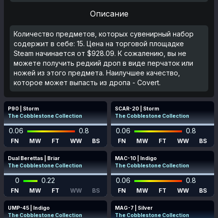
Описание
Количество предметов, которых сувенирный набор
содержит в себе: 15. Цена на торговой площадке
Steam начинается от $928.09. К сожалению, вы не
можете получить редкий дроп в виде перчаток или
ножей из этого предмета. Наилучшее качество,
которое может выпасть из дропа - Covert.
P90 | Storm
SCAR-20 | Storm
The Cobblestone Collection
The Cobblestone Collection
0.06
0.8
0.06
0.8
FN
MW
FT
WW
BS
FN
MW
FT
WW
BS
Dual Berettas | Briar
MAC-10 | Indigo
The Cobblestone Collection
The Cobblestone Collection
0
0.22
0.06
0.8
FN
MW
FT
WW
BS
FN
MW
FT
WW
BS
UMP-45 | Indigo
MAG-7 | Silver
The Cobblestone Collection
The Cobblestone Collection