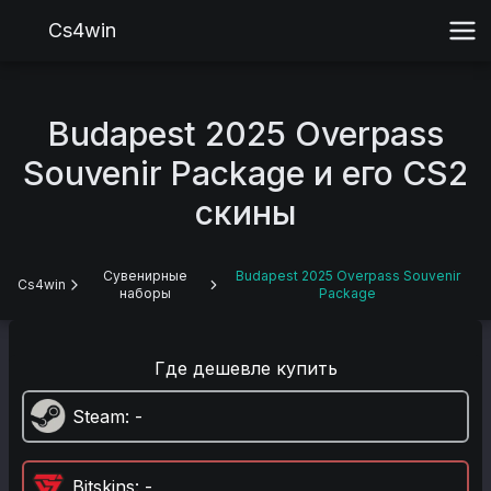
Cs4win
Budapest 2025 Overpass
Souvenir Package и его CS2
скины
Сувенирные
Budapest 2025 Overpass Souvenir
Cs4win
наборы
Package
Где дешевле купить
Steam
: -
Bitskins
: -