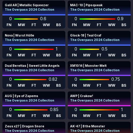
Galil AR | Metallic Squeezer
MAC-10 | Pipsqueak
The Overpass 2024 Collection
The Overpass 2024 Collection
0
0.6
0
0.9
FN
MW
FT
WW
BS
FN
MW
FT
WW
BS
Nova | Wurst Hölle
Glock-18 | Teal Graf
The Overpass 2024 Collection
The Overpass 2024 Collection
0
1
0
0.5
FN
MW
FT
WW
BS
FN
MW
FT
WW
BS
Dual Berettas | Sweet Little Angels
XM1014 | Monster Melt
The Overpass 2024 Collection
The Overpass 2024 Collection
0
0.82
0
0.75
FN
MW
FT
WW
BS
FN
MW
FT
WW
BS
AUG | Eye of Zapems
AWP | Crakow!
The Overpass 2024 Collection
The Overpass 2024 Collection
0
0.85
0
1
FN
MW
FT
WW
BS
FN
MW
FT
WW
BS
Zeus x27 | Dragon Snore
AK-47 | B the Monster
The Overpass 2024 Collection
The Overpass 2024 Collection