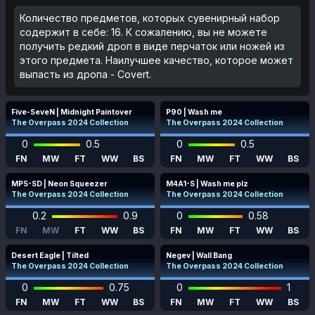
Количество предметов, которых сувенирный набор
содержит в себе: 16. К сожалению, вы не можете
получить редкий дроп в виде перчаток или ножей из
этого предмета. Наилучшее качество, которое может
выпасть из дропа - Covert.
Five-SeveN | Midnight Paintover
P90 | Wash me
The Overpass 2024 Collection
The Overpass 2024 Collection
0
0.5
0
0.5
FN
MW
FT
WW
BS
FN
MW
FT
WW
BS
MP5-SD | Neon Squeezer
M4A1-S | Wash me plz
The Overpass 2024 Collection
The Overpass 2024 Collection
0.2
0.9
0
0.58
FN
MW
FT
WW
BS
FN
MW
FT
WW
BS
Desert Eagle | Tilted
Negev | Wall Bang
The Overpass 2024 Collection
The Overpass 2024 Collection
0
0.75
0
1
FN
MW
FT
WW
BS
FN
MW
FT
WW
BS