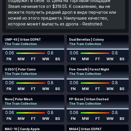
содержит в себе: 15. Цена на торговой площадке
Steam начинается от $319.55. К сожалению, вы не
можете получить редкий дроп в виде перчаток или
ножей из этого предмета. Наилучшее качество,
которое может выпасть из дропа - Restricted.
UMP-45 | Urban DDPAT
Dual Berettas | Colony
The Train Collection
The Train Collection
0.06
0.8
0.06
0.8
FN
MW
FT
WW
BS
FN
MW
FT
WW
BS
G3SG1 | Polar Camo
Five-SeveN | Forest Night
The Train Collection
The Train Collection
0.06
0.8
0.06
0.8
FN
MW
FT
WW
BS
FN
MW
FT
WW
BS
Nova | Polar Mesh
PP-Bizon | Urban Dashed
The Train Collection
The Train Collection
0.06
0.8
0.06
0.8
FN
MW
FT
WW
BS
FN
MW
FT
WW
BS
MAC-10 | Candy Apple
M4A4 | Urban DDPAT