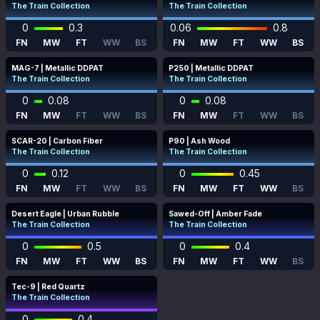
The Train Collection
The Train Collection
0
0.3
0.06
0.8
FN
MW
FT
WW
BS
FN
MW
FT
WW
BS
MAG-7 | Metallic DDPAT
P250 | Metallic DDPAT
The Train Collection
The Train Collection
0
0.08
0
0.08
FN
MW
FT
WW
BS
FN
MW
FT
WW
BS
SCAR-20 | Carbon Fiber
P90 | Ash Wood
The Train Collection
The Train Collection
0
0.12
0
0.45
FN
MW
FT
WW
BS
FN
MW
FT
WW
BS
Desert Eagle | Urban Rubble
Sawed-Off | Amber Fade
The Train Collection
The Train Collection
0
0.5
0
0.4
FN
MW
FT
WW
BS
FN
MW
FT
WW
BS
Tec-9 | Red Quartz
The Train Collection
0
0.4