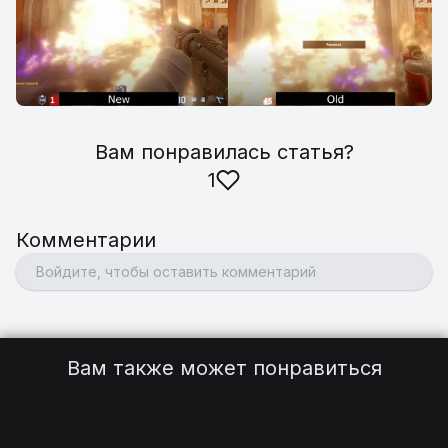
Вам понравилась статья
?
1
Комментарии
Вам также может понравиться
Полезные бинды на гранаты
5
Как перематывать демку в CS2
2
Как скрафтить AWP Lightning Strike
2
Как увеличить громкость шагов
3
Как включить консоль в CS2
2