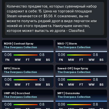
Количество предметов, которых сувенирный набор
содержит в себе: 15. Цена на торговой площадке
Steam начинается от $5.56. К сожалению, вы не
можете получить редкий дроп в виде перчаток или
ножей из этого предмета. Наилучшее качество,
которое может выпасть из дропа - Classified.
M249 | Contrast Spray
MAG-7 | Storm
The Overpass Collection
The Overpass Collection
0.06
0.8
0.06
0.8
FN
MW
FT
WW
BS
FN
MW
FT
WW
BS
MP9 | Storm
Sawed-Off | Sage Spray
The Overpass Collection
The Overpass Collection
0.06
0.8
0.06
0.8
FN
MW
FT
WW
BS
FN
MW
FT
WW
BS
UMP-45 | Scorched
MP7 | Gunsmoke
The Overpass Collection
The Overpass Collection
0.06
0.8
0.06
0.8