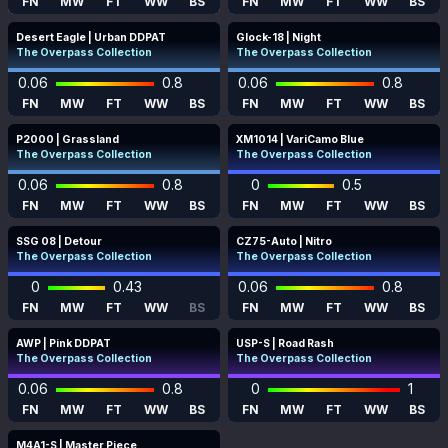
FN
MW
FT
WW
BS
FN
MW
FT
WW
BS
Desert Eagle | Urban DDPAT
Glock-18 | Night
The Overpass Collection
The Overpass Collection
0.06
0.8
0.06
0.8
FN
MW
FT
WW
BS
FN
MW
FT
WW
BS
P2000 | Grassland
XM1014 | VariCamo Blue
The Overpass Collection
The Overpass Collection
0.06
0.8
0
0.5
FN
MW
FT
WW
BS
FN
MW
FT
WW
BS
SSG 08 | Detour
CZ75-Auto | Nitro
The Overpass Collection
The Overpass Collection
0
0.43
0.06
0.8
FN
MW
FT
WW
BS
FN
MW
FT
WW
BS
AWP | Pink DDPAT
USP-S | Road Rash
The Overpass Collection
The Overpass Collection
0.06
0.8
0
1
FN
MW
FT
WW
BS
FN
MW
FT
WW
BS
M4A1-S | Master Piece