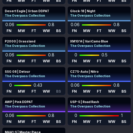
FN
MW
FT
WW
BS
FN
MW
FT
WW
BS
Desert Eagle | Urban DDPAT
Glock-18 | Night
The Overpass Collection
The Overpass Collection
0.06
0.8
0.06
0.8
FN
MW
FT
WW
BS
FN
MW
FT
WW
BS
P2000 | Grassland
XM1014 | VariCamo Blue
The Overpass Collection
The Overpass Collection
0.06
0.8
0
0.5
FN
MW
FT
WW
BS
FN
MW
FT
WW
BS
SSG 08 | Detour
CZ75-Auto | Nitro
The Overpass Collection
The Overpass Collection
0
0.43
0.06
0.8
FN
MW
FT
WW
BS
FN
MW
FT
WW
BS
AWP | Pink DDPAT
USP-S | Road Rash
The Overpass Collection
The Overpass Collection
0.06
0.8
0
1
FN
MW
FT
WW
BS
FN
MW
FT
WW
BS
M4A1-S | Master Piece