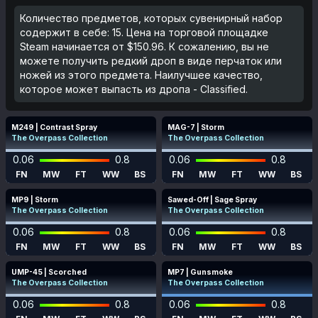
Количество предметов, которых сувенирный набор
содержит в себе: 15. Цена на торговой площадке
Steam начинается от $150.96. К сожалению, вы не
можете получить редкий дроп в виде перчаток или
ножей из этого предмета. Наилучшее качество,
которое может выпасть из дропа - Classified.
M249 | Contrast Spray
MAG-7 | Storm
The Overpass Collection
The Overpass Collection
0.06
0.8
0.06
0.8
FN
MW
FT
WW
BS
FN
MW
FT
WW
BS
MP9 | Storm
Sawed-Off | Sage Spray
The Overpass Collection
The Overpass Collection
0.06
0.8
0.06
0.8
FN
MW
FT
WW
BS
FN
MW
FT
WW
BS
UMP-45 | Scorched
MP7 | Gunsmoke
The Overpass Collection
The Overpass Collection
0.06
0.8
0.06
0.8