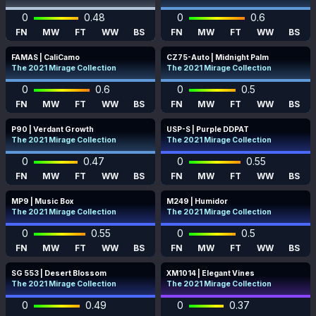
0
0.48
0
0.6
FN
MW
FT
WW
BS
FN
MW
FT
WW
BS
FAMAS | CaliCamo
CZ75-Auto | Midnight Palm
The 2021 Mirage Collection
The 2021 Mirage Collection
0
0.6
0
0.5
FN
MW
FT
WW
BS
FN
MW
FT
WW
BS
P90 | Verdant Growth
USP-S | Purple DDPAT
The 2021 Mirage Collection
The 2021 Mirage Collection
0
0.47
0
0.55
FN
MW
FT
WW
BS
FN
MW
FT
WW
BS
MP9 | Music Box
M249 | Humidor
The 2021 Mirage Collection
The 2021 Mirage Collection
0
0.55
0
0.5
FN
MW
FT
WW
BS
FN
MW
FT
WW
BS
SG 553 | Desert Blossom
XM1014 | Elegant Vines
The 2021 Mirage Collection
The 2021 Mirage Collection
0
0.49
0
0.37