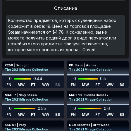
Описание
Количество предметов, которых сувенирный набор
содержит в себе: 19. Цена на торговой площадке
Steam начинается от $4.78. К сожалению, вы не
можете получить редкий дроп в виде перчаток или
ножей из этого предмета. Наилучшее качество,
которое может выпасть из дропа - Covert.
P250 | Drought
PP-Bizon | Anolis
The 2021 Mirage Collection
The 2021 Mirage Collection
0
0.44
0
0.5
FN
MW
FT
WW
BS
FN
MW
FT
WW
BS
MAG-7 | Navy Sheen
MAC-10 | Sienna Damask
The 2021 Mirage Collection
The 2021 Mirage Collection
0
0.55
0
0.6
FN
MW
FT
WW
BS
FN
MW
FT
WW
BS
SSG 08 | Prey
Dual Berettas | Drift Wood
The 2021 Mirage Collection
The 2021 Mirage Collection