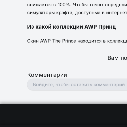
снижается с 100%. Чтобы точно определ
симуляторы крафта, доступные в интернет
Из какой коллекции AWP Принц
Скин AWP The Prince находится в коллекци
Вам по
Комментарии
Ваша наименьшая задержка д
Как очистить карту от крови в CS2 
официальных серверо
3
бин
2