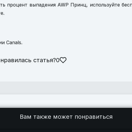
ить процент выпадения AWP Принц, используйте бес
е.
и Canals.
нравилась статья
?
0
о
Новый пропуск к Мажору СS2:
Вам также может понравиться
+
в
наклейки, Pick'Em, медаль.
3
д
Топ карт с зомби режимом
5