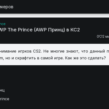
икеров
ince
WP The Prince (AWP Принц) в КС2
0
2 м
нимание игрков CS2. Не многие знают, что данный 
, но и скрафтить в самой игре. Как же это сделать?
инц
rince