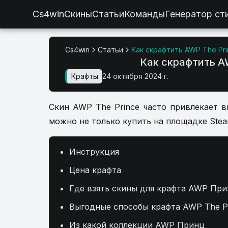
Cs4win
Скины
Статьи
Команды
Генератор ст
Cs4win
Статьи
Как скрафтить AWP The Pr
Как скрафтить A
Крафты
24 октября 2024 г.
Скин AWP The Prince часто привлекает в
можно не только купить на площадке Steam
Инструкция
Цена крафта
Где взять скины для крафта AWP Пр
Выгодные способы крафта AWP The P
Из какой коллекции AWP Принц