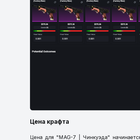
Цена крафта
Цена для "MAG-7 | Чинкуэда" начинаетс