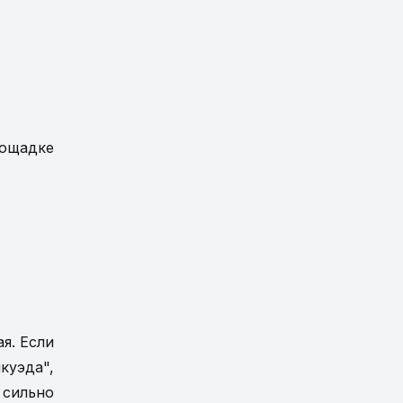
лощадке
я. Если
куэда",
 сильно