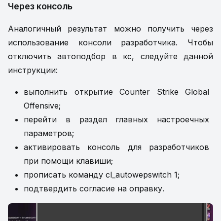
Через консоль
Аналогичный результат можно получить через
использование консоли разработчика. Чтобы
отключить автоподбор в кс, следуйте данной
инструкции:
выполнить открытие Counter Strike Global
Offensive;
перейти в раздел главных настроечных
параметров;
активировать консоль для разработчиков
при помощи клавиши;
прописать команду cl_autowepswitch 1;
подтвердить согласие на оправку.