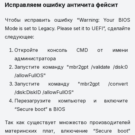
Исправляем ошибку античита фейсит
Чтобы исправить ошибку "Warning: Your BIOS
Mode is set to Legacy. Please set it to UEFI”, сделайте
следующее:
Откройте консоль CMD от имени
администратора
Запустите команду "mbr2gpt /validate /disk:0
/allowFullOS"
Запустите команду "mbr2gpt /convert
/disk:DiskID /allowFullOS"
Перезагрузите компьютер и включите
“Secure boot” в BIOS
Так как существует множество производителей
материнских плат, влкючение “Secure boot”