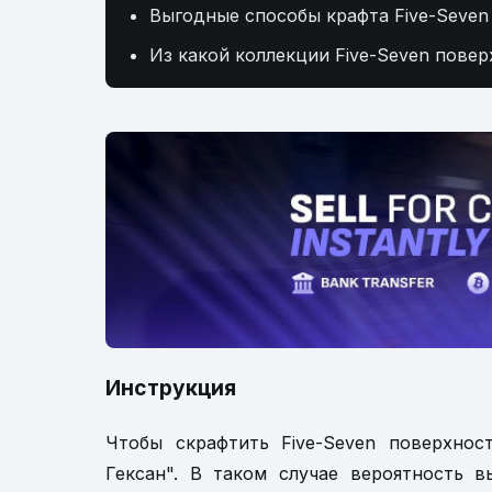
Выгодные способы крафта Five-Seven
Из какой коллекции Five-Seven повер
Инструкция
Чтобы скрафтить Five-Seven поверхнос
Гексан". В таком случае вероятность в