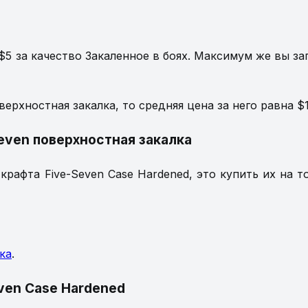
$5 за качество Закаленное в боях. Максимум же вы за
ерхностная закалка, то средняя цена за него равна $1
Seven поверхностная закалка
рафта Five-Seven Case Hardened, это купить их на т
ка
.
ven Case Hardened