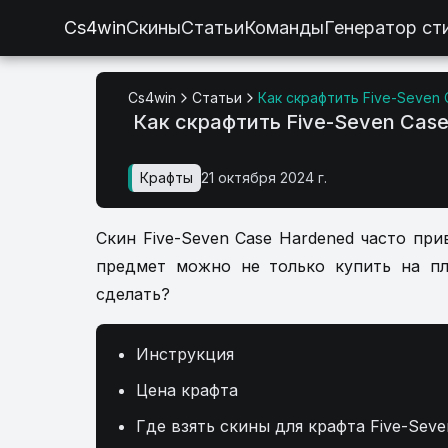
Cs4win
Скины
Статьи
Команды
Генератор ст
Cs4win
Статьи
Как скрафтить Five-Seven
Как скрафтить Five-Seven Case
Крафты
21 октября 2024 г.
Скин Five-Seven Case Hardened часто пр
предмет можно не только купить на пл
сделать?
Инструкция
Цена крафта
Где взять скины для крафта Five-Sev