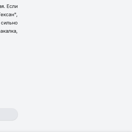
я. Если
ексан",
 сильно
акалка,