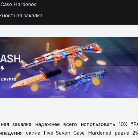
 Case Hardened
хностная закалка
тная закалка надежнее всего использовать 10X "
ыпадения скина Five-Seven Case Hardened равна 2