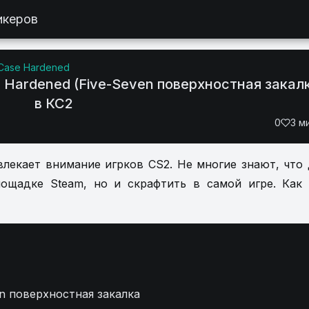
икеров
 Case Hardened
 Hardened (Five-Seven поверхностная закал
в КС2
0
3 м
ивлекает внимание игрков CS2. Не многие знают, что
ощадке Steam, но и скрафтить в самой игре. Как
en поверхностная закалка