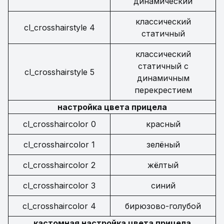
динамический
классический
cl_crosshairstyle 4
статичный
классический
статичный с
cl_crosshairstyle 5
динамичным
перекрестием
настройка цвета прицела
cl_crosshaircolor 0
красный
cl_crosshaircolor 1
зелёный
cl_crosshaircolor 2
жёлтый
cl_crosshaircolor 3
синий
cl_crosshaircolor 4
бирюзово-голубой
кастомная настройка цвета прицела