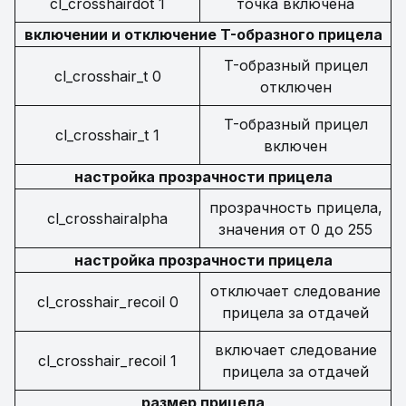
cl_crosshairdot 1
точка включена
включении и отключение T-образного прицела
T-образный прицел
cl_crosshair_t 0
отключен
T-образный прицел
cl_crosshair_t 1
включен
настройка прозрачности прицела
прозрачность прицела,
cl_crosshairalpha
значения от 0 до 255
настройка прозрачности прицела
отключает следование
cl_crosshair_recoil 0
прицела за отдачей
включает следование
cl_crosshair_recoil 1
прицела за отдачей
размер прицела