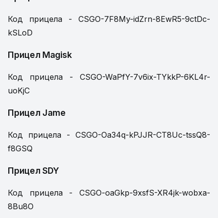
Код прицела - CSGO-7F8My-idZrn-8EwR5-9ctDc-
kSLoD
Прицел Magisk
Код прицела - CSGO-WaPfY-7v6ix-TYkkP-6KL4r-
uoKjC
Прицел Jame
Код прицела - CSGO-Oa34q-kPJJR-CT8Uc-tssQ8-
f8GSQ
Прицел SDY
Код прицела - CSGO-oaGkp-9xsfS-XR4jk-wobxa-
8Bu8O