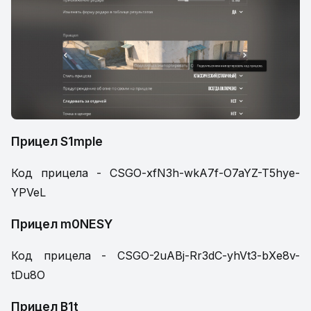
Прицел S1mple
Код прицела - CSGO-xfN3h-wkA7f-O7aYZ-T5hye-
YPVeL
Прицел m0NESY
Код прицела - CSGO-2uABj-Rr3dC-yhVt3-bXe8v-
tDu8O
Прицел B1t