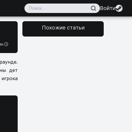
Войти
Похожие статьи
Как сделать фейк выпадение
Как сделать фейковый Вак
Как забиндить прыжок на
Как узнать стоимость
3
2
2
3
8
3
Самые дешевые ножи
Как стать невидимым
инвентаря Steam
ножа (команда)
колесико
Бан
ин.
аунде.
оны дет
 игрока