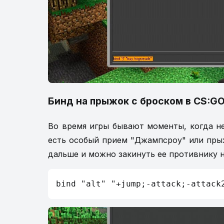
Бинд на прыжок с броском в CS:GO
Во время игры бывают моменты, когда не
есть особый прием "Джампсроу" или прыж
дальше и можно закинуть ее противнику н
bind "alt" "+jump;-attack;-attack