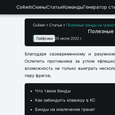
Cs4win
Скины
Статьи
Команды
Генератор ст
Cs4win
Статьи
Полезные бинды на грана
Полезные 
Лайфхаки
26 июля 2022 г.
Благодаря своевременному и разумном
Ослепить противника за углом «флешк
возможность не только выиграть нескол
пару фрагов.
Что такое бинды
Как забиндить клавишу в КС
Бинды на извлечение гранат