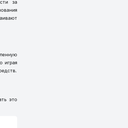
сти за
зования
раивают
еленную
о играя
редств.
ать это