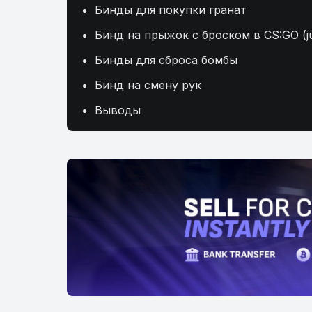
Бинды для покупки гранат
Бинд на прыжок с броском в CS:GO (j
Бинды для сброса бомбы
Бинд на смену рук
Выводы