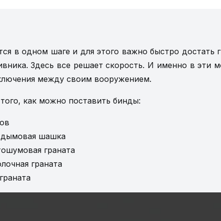
ся в одном шаге и для этого важно быстро достать г
вника. Здесь все решает скорость. И именно в эти 
ключения между своим вооружением.
того, как можно поставить бинды:
тов
— дымовая шашка
етошумовая граната
олочная граната
 граната