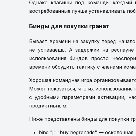
Однако клавиши под команды каждый вы
востребованные лучше устанавливать поб
Бинды для покупки гранат
Бывает времени на закупку перед начало
не успеваешь. А задержки на респауне
использования биндов просто неоспори
времени обсудить тактику с членами кома
Хорошая командная игра организовываетс
Может показаться, что их использование
с удобными параметрами активации, на
продуктивным.
Ниже представлены бинды для покупки гр
bind "j" "buy hegrenade" — осколочная