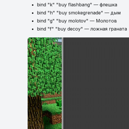
bind "k" "buy flashbang" — флешка
bind "h" "buy smokegrenade" — дым
bind "g" "buy molotov" — Молотов
bind "f" "buy decoy" — ложная граната