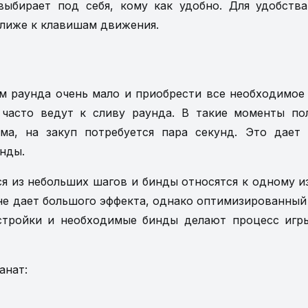
бирает под себя, кому как удобно. Для удобств
лиже к клавишам движения.
м раунда очень мало и приобрести все необходимое
 часто ведут к сливу раунда. В такие моменты по
ма, на закуп потребуется пара секунд. Это дает
нды.
я из небольших шагов и бинды относятся к одному из
 не дает большого эффекта, однако оптимизированный
стройки и необходимые бинды делают процесс игр
анат: