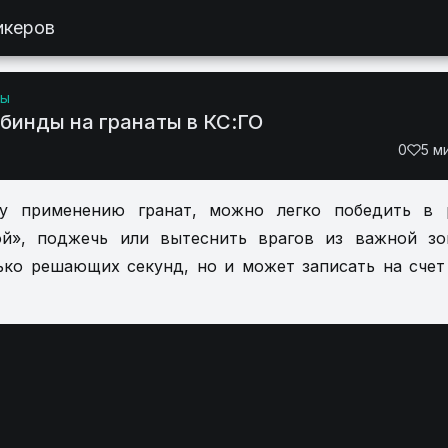
икеров
ты
бинды на гранаты в КС:ГО
0
5 м
у применению гранат, можно легко победить в р
ой», поджечь или вытеснить врагов из важной з
ько решающих секунд, но и может записать на счет