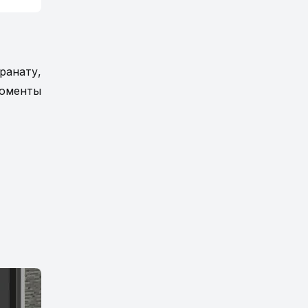
ранату,
моменты