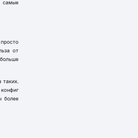
а самые
 просто
льза от
 больше
 таких.
 конфиг
ы более